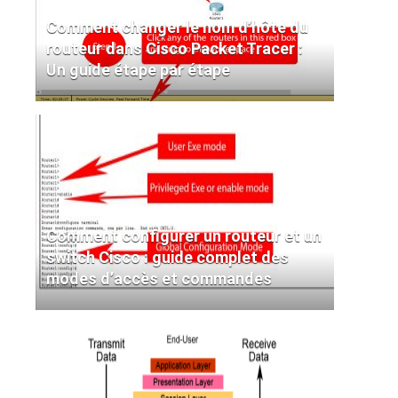
Comment changer le nom d’hôte du
routeur dans Cisco Packet Tracer :
Un guide étape par étape
Comment configurer un routeur et un
switch Cisco : guide complet des
modes d’accès et commandes